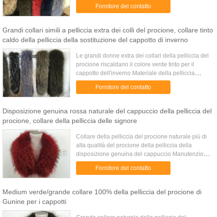
rivestimento di inverno Pelliccia reale del procione
Fornitore del contatto
di 100% con il ...
Grandi collari simili a pelliccia extra dei colli del procione, collare tinto
caldo della pelliccia della sostituzione del cappotto di inverno
Le grandi donne extra dei collari della pelliccia del
procione riscaldano il colore verde tinto per il
cappotto dell'inverno Materiale della pelliccia
pelliccia reale del procione di 100% Accessori Una
Fornitore del contatto
...
Disposizione genuina rossa naturale del cappuccio della pelliccia del
procione, collare della pelliccia delle signore
Collare della pelliccia del procione naturale più di
alta qualità del procione della pelliccia della
disposizione genuina del cappuccio Manutenzione
del collare della pelliccia del procione: 1, se la
Fornitore del contatto
pelliccia ...
Medium verde/grande collare 100% della pelliccia del procione di
Gunine per i cappotti