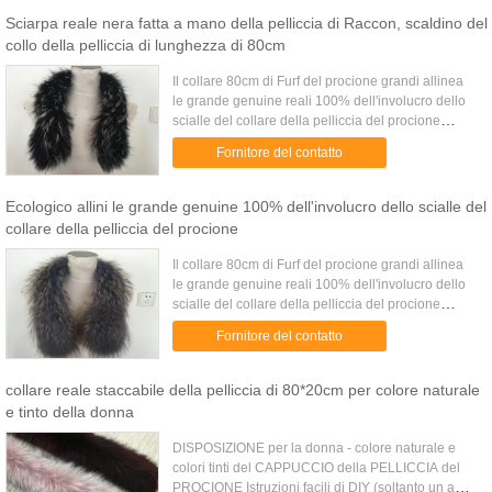
Sciarpa reale nera fatta a mano della pelliccia di Raccon, scaldino del
collo della pelliccia di lunghezza di 80cm
Il collare 80cm di Furf del procione grandi allinea
le grande genuine reali 100% dell'involucro dello
scialle del collare della pelliccia del procione
Dettagli Collare reale della pelliccia del procione
Fornitore del contatto
di 100%...
Ecologico allini le grande genuine 100% dell'involucro dello scialle del
collare della pelliccia del procione
Il collare 80cm di Furf del procione grandi allinea
le grande genuine reali 100% dell'involucro dello
scialle del collare della pelliccia del procione
Panoramica Colore primario: Colori tinti o colore
Fornitore del contatto
marrone ...
collare reale staccabile della pelliccia di 80*20cm per colore naturale
e tinto della donna
DISPOSIZIONE per la donna - colore naturale e
colori tinti del CAPPUCCIO della PELLICCIA del
PROCIONE Istruzioni facili di DIY (soltanto un ago