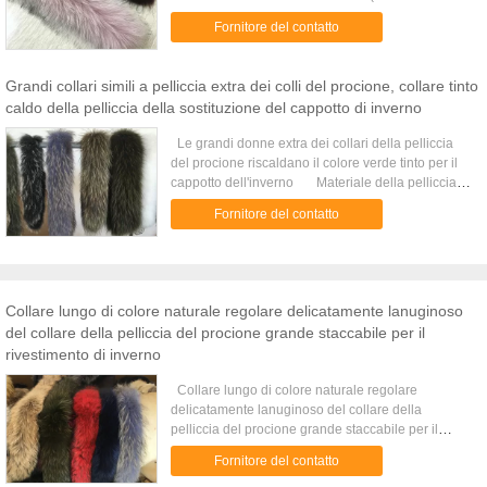
e un filo è necessari): 1) Allini la disposizione della
Fornitore del contatto
pelliccia ...
Grandi collari simili a pelliccia extra dei colli del procione, collare tinto
caldo della pelliccia della sostituzione del cappotto di inverno
Le grandi donne extra dei collari della pelliccia
del procione riscaldano il colore verde tinto per il
cappotto dell'inverno Materiale della pelliccia
pelliccia reale del procione di 100% Accessori Una
Fornitore del contatto
diversità di Colore Colori naturali e tinti
Dimensione personalizzi disponibile Caratteristica
Irrestringibile, Anti-grinza MOQ 10 pc ogni colore
Campione Disponibile OSSERVAZIONI Il piccolo
ordine & le progettazioni dell'OEM & del ODM &
Collare lungo di colore naturale regolare delicatamente lanuginoso
del cliente sono accettati Sacchetto di plastica
del collare della pelliccia del procione grande staccabile per il
interno, esterni d'imballaggio il cartone o accoding
rivestimento di inverno
alla vostra richiesta Ornamenti asfashionable usati,
accessori sulle borse, scarpe, cappelli, indumenti
Collare lungo di colore naturale regolare
Circa la nave di piccolo ordine di consegna con lo
delicatamente lanuginoso del collare della
SME, DHL, Fedex, il TNT ed il grande ordine da
pelliccia del procione grande staccabile per il
aria Rispondiamo il vostro messaggio in 24 ore
rivestimento di inverno Pelliccia reale del
Dettagli: Elaborato con la pelliccia premio del
Fornitore del contatto
procione di 100% con il rivestimento del raso. Alta
procione di qualità, la foto è 70*22cm lunghi, se