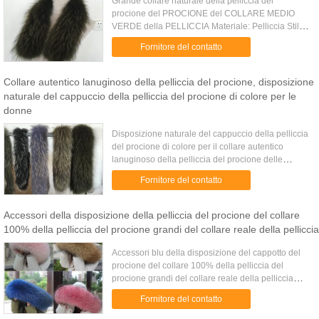
Grande collare naturale della pelliccia del
procione del PROCIONE del COLLARE MEDIO
VERDE della PELLICCIA Materiale: Pelliccia Stile:
Sciarpa Dimensione: Lunghezza: 100 larghezze
Fornitore del contatto
dicm: 18cm Il pacchetto include...
Collare autentico lanuginoso della pelliccia del procione, disposizione
naturale del cappuccio della pelliccia del procione di colore per le
donne
Disposizione naturale del cappuccio della pelliccia
del procione di colore per il collare autentico
lanuginoso della pelliccia del procione delle
donne CARATTERISTICHE DI PRODOTTO Questo
Fornitore del contatto
collare medio della ...
Accessori della disposizione della pelliccia del procione del collare
100% della pelliccia del procione grandi del collare reale della pelliccia
Accessori blu della disposizione del cappotto del
procione del collare 100% della pelliccia del
procione grandi del collare reale della pelliccia
Collare reale della pelliccia del procione di 100%.
Fornitore del contatto
Poiché ...