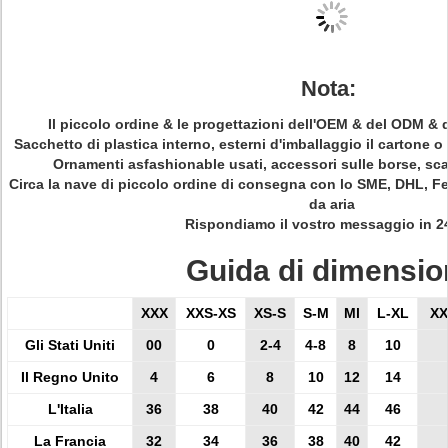
Nota:
Il piccolo ordine & le progettazioni dell'OEM & del ODM & d
Sacchetto di plastica interno, esterni d'imballaggio il cartone o
Ornamenti asfashionable usati, accessori sulle borse, sca
Circa la nave di piccolo ordine di consegna con lo SME, DHL, Fe
da aria
Rispondiamo il vostro messaggio in 2
Guida di dimensio
XXX
XXS-XS
XS-S
S-M
Ml
L-XL
XX
Gli Stati Uniti
00
0
2-4
4-8
8
10
Il Regno Unito
4
6
8
10
12
14
L'Italia
36
38
40
42
44
46
La Francia
32
34
36
38
40
42