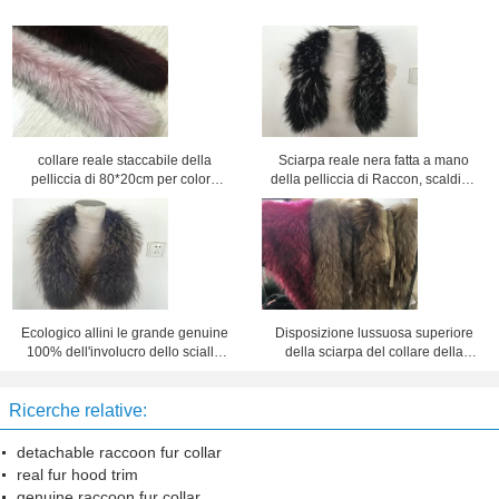
collare reale staccabile della
Sciarpa reale nera fatta a mano
pelliccia di 80*20cm per colore
della pelliccia di Raccon, scaldino
naturale e tinto della donna
del collo della pelliccia di
lunghezza di 80cm
Ecologico allini le grande genuine
Disposizione lussuosa superiore
100% dell'involucro dello scialle
della sciarpa del collare della
del collare della pelliccia del
pelliccia del procione di colore
procione
naturale per l'indumento
Ricerche relative:
detachable raccoon fur collar
real fur hood trim
genuine raccoon fur collar