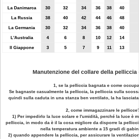
La Danimarca
30
32
34
36
38
40
La Russia
38
40
42
44
46
48
La Germania
30
32
34
36
38
40
L'Australia
4
6
8
10
12
14
Il Giappone
3
5
7
9
11
13
Manutenzione del collare della pelliccia
1, se la pelliccia bagnata e come occupa
Se bagnaste casualmente la pelliccia, la pelliccia sulla scoss
quindi sulla caduta in una stanza ben ventilato, la ha lasciat
2, come immagazzinare le pellicce
1)
Per impedirlo la luce solare e l'umidità, perché la luce è m
pelliccia, in modo da è il la cosa migliore da disporre la pellic
nella temperatura ambiente a 15 gradi di gabin
2)
quando appendere la pelliccia, per assicurare la ventilazion