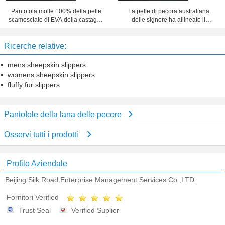
Pantofola molle 100% della pelle
La pelle di pecora australiana
scamosciato di EVA della castagna
delle signore ha allineato il
delle scarpe delle signore delle
rivestimento 100% di shearling
pantofole della pelle di pecora sola
della pelle di pecora dei muli della
Ricerche relative:
pantofola
mens sheepskin slippers
womens sheepskin slippers
fluffy fur slippers
Pantofole della lana delle pecore
Osservi tutti i prodotti
Profilo Aziendale
Beijing Silk Road Enterprise Management Services Co.,LTD
Fornitori Verified
Trust Seal
Verified Suplier