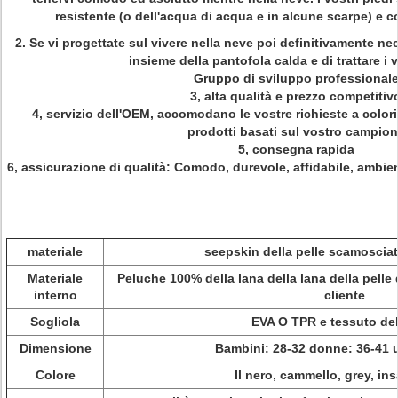
resistente (o dell'acqua di acqua e in alcune scarpe) 
2.
Se vi progettate sul vivere nella neve poi definitivamente ne
insieme della pantofola calda e di trattare i v
Gruppo di sviluppo professional
3, alta qualità e prezzo competitiv
4, servizio dell'OEM, accomodano le vostre richieste a colori
prodotti basati sul vostro campio
5, consegna rapida
6, assicurazione di qualità: Comodo, durevole, affidabile, ambie
materiale
seepskin della pelle scamoscia
Materiale
Peluche 100% della lana della lana della pelle
interno
cliente
Sogliola
EVA O TPR e tessuto de
Dimensione
Bambini: 28-32 donne: 36-41 
Colore
Il nero, cammello, grey, in