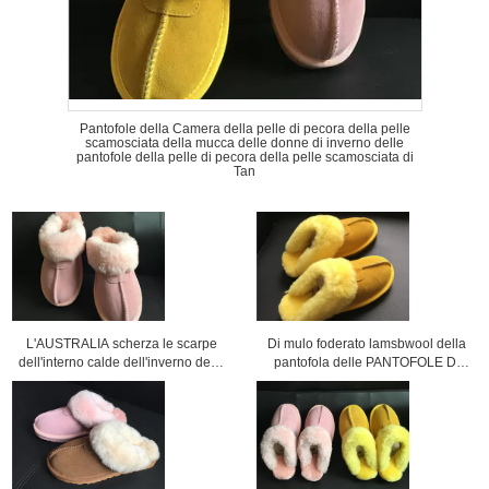
Pantofole della Camera della pelle di pecora della pelle
scamosciata della mucca delle donne di inverno delle
pantofole della pelle di pecora della pelle scamosciata di
Tan
L'AUSTRALIA scherza le scarpe
Di mulo foderato lamsbwool della
dell'interno calde dell'inverno della
pantofola delle PANTOFOLE DI
castagna delle pantofole della
LUSSO del MULO della PELLE DI
pelle di pecora
PECORA delle SIGNORE con la
pelle di pecora