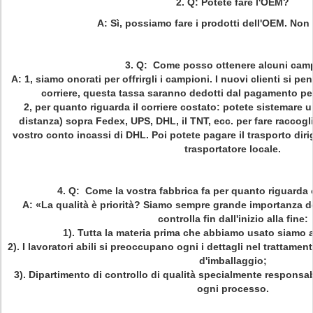
2.
Q: Potete fare l'OEM?
A: Sì, possiamo fare i prodotti dell'OEM. Non
3.
Q: Come posso ottenere alcuni cam
A: 1, siamo onorati per offrirgli i campioni. I nuovi clienti si p
corriere, questa tassa saranno dedotti dal pagamento pe
2, per quanto riguarda il corriere costato: potete sistemare un
distanza) sopra Fedex, UPS, DHL, il TNT, ecc. per fare raccoglie
vostro conto incassi di DHL. Poi potete pagare il trasporto diri
trasportatore locale.
4.
Q: Come la vostra fabbrica fa per quanto riguarda c
A: «La qualità è priorità? Siamo sempre grande importanza de
controlla fin dall'inizio alla fine:
1). Tutta la materia prima che abbiamo usato siamo a
2). I lavoratori abili si preoccupano ogni i dettagli nel trattame
d'imballaggio;
3). Dipartimento di controllo di qualità specialmente responsabi
ogni processo.