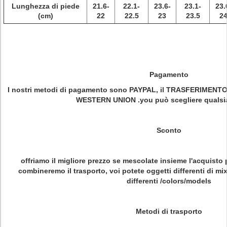
Lunghezza di piede
21.6-
22.1-
23.6-
23.1-
23.
(cm)
22
22.5
23
23.5
2
Pagamento
I nostri metodi di pagamento sono PAYPAL, il TRASFERIME
WESTERN UNION .you può scegliere qualsias
Sconto
offriamo il migliore prezzo se mescolate insieme l'acquisto
combineremo il trasporto, voi potete oggetti differenti di m
differenti /colors/models
Metodi di trasporto