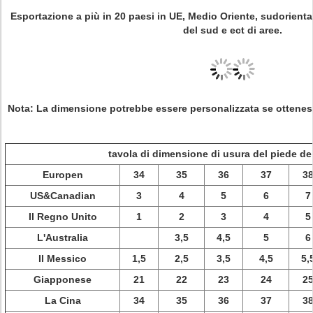
Esportazione a più in 20 paesi in UE, Medio Oriente, sudorient
del sud e ect di aree.
Nota
: La dimensione potrebbe essere personalizzata se ottenes
tavola di dimensione di usura del piede de
Europen
34
35
36
37
3
US&Canadian
3
4
5
6
7
Il Regno Unito
1
2
3
4
5
L'Australia
3,5
4,5
5
6
Il Messico
1,5
2,5
3,5
4,5
5,
Giapponese
21
22
23
24
2
La Cina
34
35
36
37
3