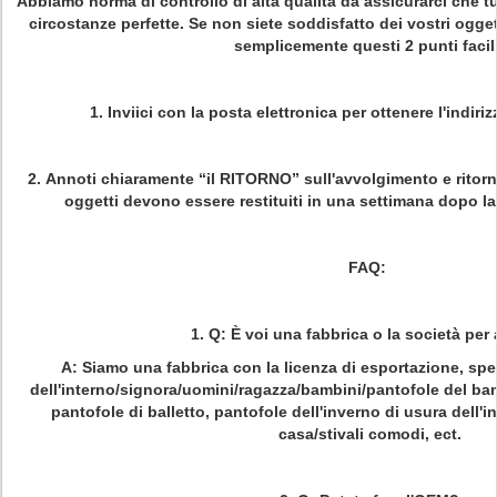
Abbiamo norma di controllo di alta qualità da assicurarci che tu
circostanze perfette. Se non siete soddisfatto dei vostri ogge
semplicemente questi 2 punti facil
1.
Inviici con la posta elettronica per ottenere l'indiriz
2.
Annoti chiaramente “il RITORNO” sull'avvolgimento e ritorni al
oggetti devono essere restituiti in una settimana dopo la 
FAQ:
1.
Q: È voi una fabbrica o la società per 
A: Siamo una fabbrica con la licenza di esportazione, spe
dell'interno/signora/uomini/ragazza/bambini/pantofole del ba
pantofole di balletto, pantofole dell'inverno di usura dell'in
casa/stivali comodi, ect.