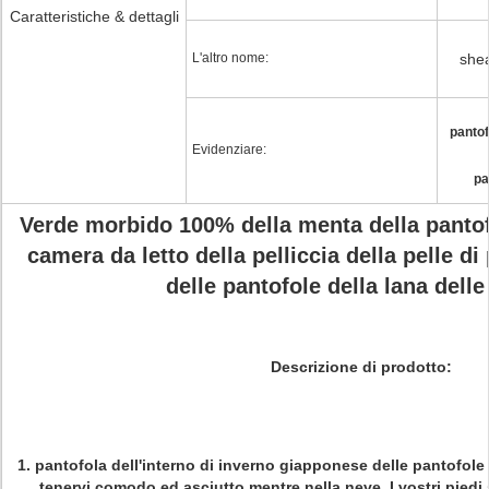
Caratteristiche & dettagli
L'altro nome:
shea
pantof
Evidenziare:
pa
Verde morbido 100% della menta della pantof
camera da letto della pelliccia della pelle di
delle pantofole della lana dell
Descrizione di prodotto:
1.
pantofola dell'interno di inverno giapponese delle pantofole 
tenervi comodo ed asciutto mentre nella neve. I vostri piedi