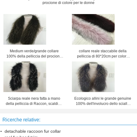
procione di colore per le donne
Medium verde/grande collare
collare reale staccabile della
100% della pelliccia del procione
pelliccia di 80*20cm per colore
di Gunine per i cappotti
naturale e tinto della donna
Sciarpa reale nera fatta a mano
Ecologico allini le grande genuine
della pelliccia di Raccon, scaldino
100% dell'involucro dello scialle
del collo della pelliccia di
del collare della pelliccia del
lunghezza di 80cm
procione
Ricerche relative:
detachable raccoon fur collar