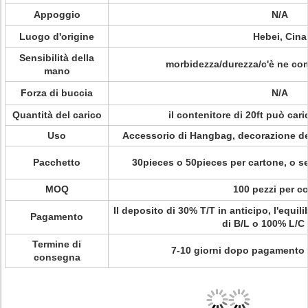
Appoggio
N/A
Luogo d'origine
Hebei, Cina
Sensibilità della
morbidezza/durezza/c'è ne com
mano
Forza di buccia
N/A
Quantità del carico
il contenitore di 20ft può cari
Uso
Accessorio di Hangbag, decorazione de
Pacchetto
30pieces o 50pieces per cartone, o se
MOQ
100 pezzi per co
Il deposito di 30% T/T in anticipo, l'equil
Pagamento
di B/L o 100% L/C 
Termine di
7-10 giorni dopo pagamento 
consegna