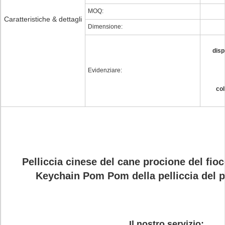
MOQ:
Caratteristiche & dettagli
Dimensione:
disp
Evidenziare:
col
Pelliccia cinese del cane procione del fio
Keychain Pom Pom della pelliccia del 
Il nostro servizio: