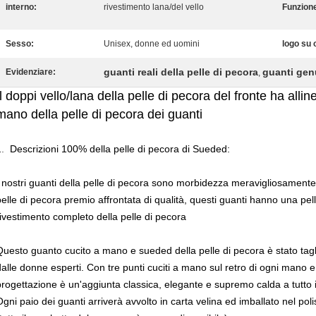
interno:
rivestimento lana/del vello
Funzion
Sesso:
Unisex, donne ed uomini
logo su 
guanti reali della pelle di pecora
guanti genu
Evidenziare:
,
Il doppi vello/lana della pelle di pecora del fronte ha alli
mano della pelle di pecora dei guanti
1.
Descrizioni
100% della pelle di pecora
di
Sueded
:
I nostri guanti della pelle di pecora sono morbidezza meravigliosamente
pelle di pecora premio affrontata di qualità, questi guanti hanno una pe
rivestimento completo della pelle di pecora
Questo guanto cucito a mano e sueded della pelle di pecora è stato taglia
dalle donne esperti. Con tre punti cuciti a mano sul retro di ogni mano e 
progettazione è un'aggiunta classica, elegante e supremo calda a tutto 
Ogni paio dei guanti arriverà avvolto in carta velina ed imballato nel po