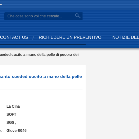
search
CONTACT US
RICHIEDERE UN PREVENTIVO
NOTIZIE DE
o sueded cucito a mano della pelle di pecora dei
 guanto sueded cucito a mano della pelle
La Cina
SOFT
SGS ,
o:
Glove-0046