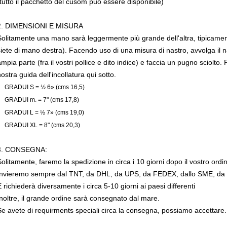
(tutto il pacchetto del cusom può essere disponibile)
2.
DIMENSIONI E MISURA
Solitamente una mano sarà leggermente più grande dell'altra, tipicam
siete di mano destra). Facendo uso di una misura di nastro, avvolga il n
mpia parte (fra il vostri pollice e dito indice) e faccia un pugno sciolto.
ostra guida dell'incollatura qui sotto.
GRADUI S = ½ 6» (cms 16,5)
GRADUI m. = 7" (cms 17,8)
GRADUI L = ½ 7» (cms 19,0)
GRADUI XL = 8" (cms 20,3)
3.
CONSEGNA:
Solitamente, faremo la spedizione in circa i 10 giorni dopo il vostro ordi
Invieremo sempre dal TNT, da DHL, da UPS, da FEDEX, dallo SME, da prec
E richiederà diversamente i circa 5-10 giorni ai paesi differenti
Inoltre, il grande ordine sarà consegnato dal mare.
Se avete di requirments speciali circa la consegna, possiamo accettare