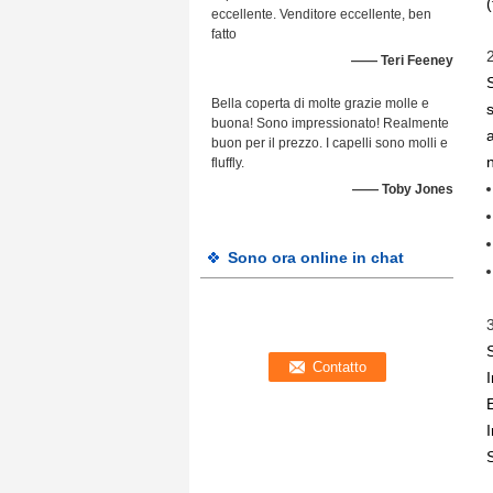
eccellente. Venditore eccellente, ben
fatto
—— Teri Feeney
Bella coperta di molte grazie molle e
buona! Sono impressionato! Realmente
a
buon per il prezzo. I capelli sono molli e
n
fluffly.
—— Toby Jones
Sono ora online in chat