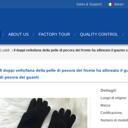
Sales & Support:
Italian
ABOUT US
FACTORY TOUR
QUALITY CONTROL
ù caldi
Il doppi vello/lana della pelle di pecora del fronte ha allineato il guant
Il doppi vello/lana della pelle di pecora del fronte ha allineato il
di pecora dei guanti
Dettagli:
Luogo di origine:
Marca:
Certificazione:
Numero di modell