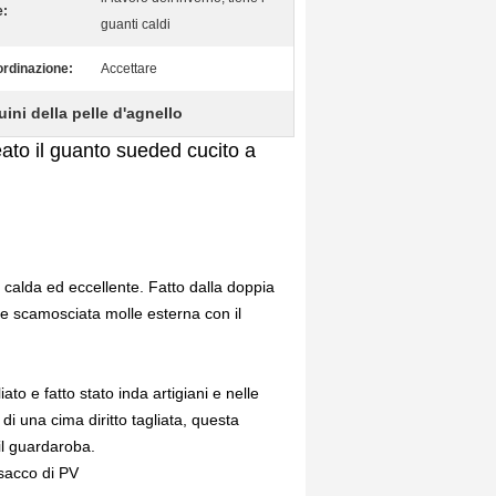
e:
guanti caldi
ordinazione:
Accettare
ini della pelle d'agnello
neato il guanto sueded cucito a
 calda ed eccellente. Fatto dalla doppia
lle scamosciata molle esterna con il
to e fatto stato inda artigiani e nelle
di una cima diritto tagliata, questa
il guardaroba.
lisacco di PV