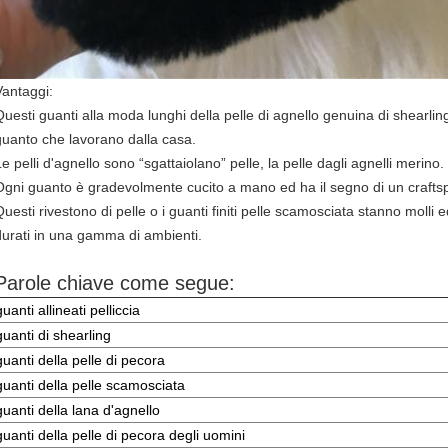
Vantaggi:
Questi guanti alla moda lunghi della pelle di agnello genuina di shearling 
guanto che lavorano dalla casa.
e pelli d'agnello sono “sgattaiolano” pelle, la pelle dagli agnelli merino.
Ogni guanto è gradevolmente cucito a mano ed ha il segno di un craftsp
Questi rivestono di pelle o i guanti finiti pelle scamosciata stanno moll
durati in una gamma di ambienti.
Parole chiave come segue:
guanti allineati pelliccia
guanti di shearling
guanti della pelle di pecora
guanti della pelle scamosciata
guanti della lana d'agnello
guanti della pelle di pecora degli uomini