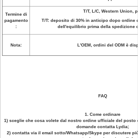
T/T, L/C, Western Union, 
Termine di
pagamento
T/T: deposito di 30% in anticipo dopo ordine
:
dell'equilibrio prima della spedizione 
Nota:
L'OEM, ordini del ODM è disp
FAQ
1.
Come ordinare
1) sceglie che cosa volete dal nostro ordine ufficiale del posto 
domande contatta Lydia;
2) contatta via il email sotto/Whatsapp/Skype per discutere pi