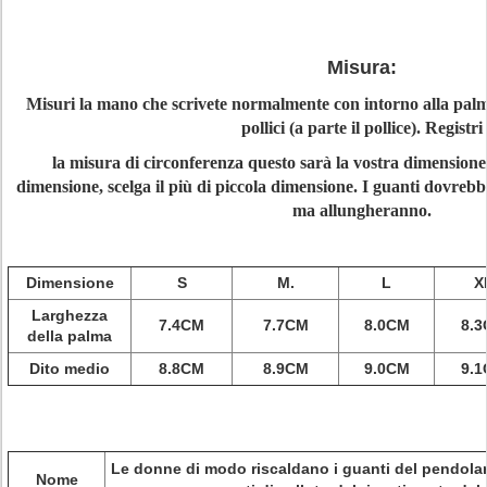
Misura:
Misuri la mano che scrivete normalmente con intorno alla palm
pollici (a parte il pollice). Registri
la misura di circonferenza questo sarà la vostra dimensione d
dimensione, scelga il più di piccola dimensione. I guanti dovreb
ma allungheranno.
Dimensione
S
M.
L
X
Larghezza
7.4CM
7.7CM
8.0CM
8.
della palma
Dito medio
8.8CM
8.9CM
9.0CM
9.
Le donne di modo riscaldano i guanti del pendolar
Nome