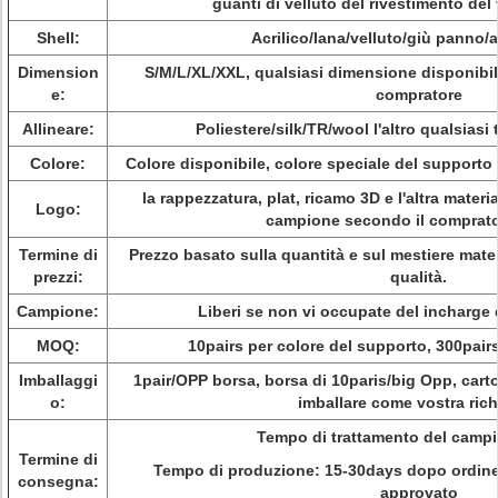
guanti di velluto del rivestimento del 
Shell:
Acrilico/lana/velluto/giù panno/a
Dimension
S/M/L/XL/XXL, qualsiasi dimensione disponibil
e:
compratore
Allineare:
Poliestere/silk/TR/wool l'altro qualsiasi
Colore:
Colore disponibile, colore speciale del supporto 
la rappezzatura, plat, ricamo 3D e l'altra materi
Logo:
campione secondo il comprato
Termine di
Prezzo basato sulla quantità e sul mestiere materi
prezzi:
qualità.
Campione:
Liberi se non vi occupate del incharge 
MOQ:
10pairs per colore del supporto, 300pairs
Imballaggi
1pair/OPP borsa, borsa di 10paris/big Opp, car
o:
imballare come vostra rich
Tempo di trattamento del camp
Termine di
Tempo di produzione: 15-30days dopo ordin
consegna:
approvato