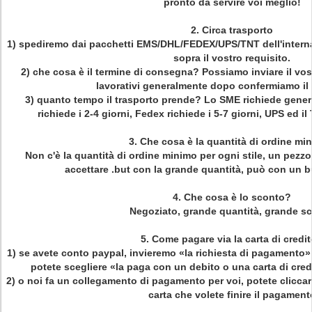
pronto da servire voi meglio!
2.
Circa trasporto
1) spediremo dai pacchetti EMS/DHL/FEDEX/UPS/TNT dell'intern
sopra il vostro requisito.
2) che cosa è il termine di consegna? Possiamo inviare il vost
lavorativi generalmente dopo confermiamo i
3) quanto tempo il trasporto prende? Lo SME richiede gener
richiede i 2-4 giorni, Fedex richiede i 5-7 giorni, UPS ed il 
3.
Che cosa è la quantità di ordine mi
Non c'è la quantità di ordine minimo per ogni stile, un pezz
accettare .but con la grande quantità, può con un b
4.
Che cosa è lo sconto?
Negoziato, grande quantità, grande s
5.
Come pagare via la carta di credi
1) se avete conto paypal, invieremo «la richiesta di pagamento»
potete scegliere «la paga con un debito o una carta di credi
2) o noi fa un collegamento di pagamento per voi, potete cliccare
carta che volete finire il pagament