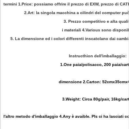
termini 1.Price: possiamo offrire il prezzo di EXW, prezzo di 
2.Art: la singola macchina a cilindri del computer può
3. Prezzo competitivo e alta quali
i materiali 4.Various sono disponib
5. La dimensione ed i colori differenti inscatolano dai camb
Instructhion dell'imballaggio:
1.One paia/polisacco, 200 paia/car
dimensione 2.Carton: 52cmx35cmx
3.Weight: Circa 80g/pair, 16kg/car
l'altro metodo d'imballaggio 4.Any è avaible. Pls ci ha lasciati 