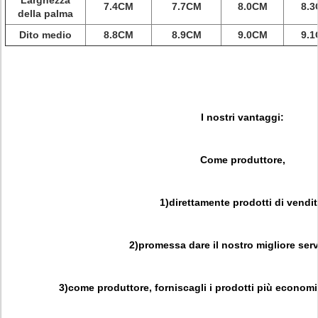
Larghezza
7.4CM
7.7CM
8.0CM
8.
della palma
Dito medio
8.8CM
8.9CM
9.0CM
9.
I nostri vantaggi:
Come
produttore
,
1)direttamente prodotti di vendit
2)promessa dare il nostro migliore serv
3)
come
produttore
,
forniscagli i prodotti più economic