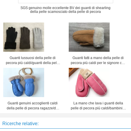
SGS genuino molle eccellente BV dei guanti di shearling
della pelle scamosciato della pelle di pecora
Guanti lussuosi della pelle di
Guanti fatti a mano della pelle di
pecora più caldi/guanti della pelle
pecora più caldi per le signore con
di pecora donne di cuoio del nero
le dimensioni 5 - 6cm del polsino
Guanti genuini accoglienti caldi
La mano che lava i guanti della
della pelle di pecora ragazze/dei
pelle di pecora più caldi/bambini a
neonati con il nastro per l'inverno
foglie rampanti tosa i guanti
Ricerche relative: