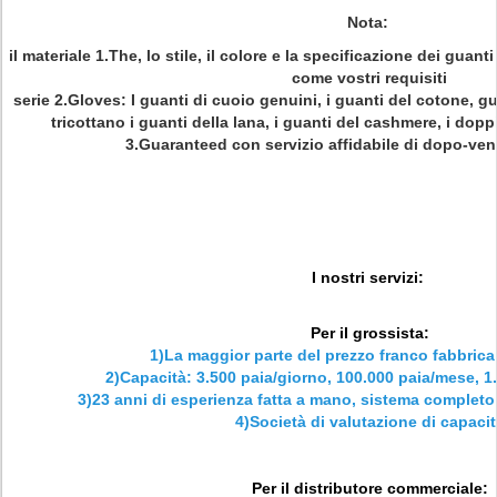
Nota:
il materiale 1.The, lo stile, il colore e la specificazione dei gua
come vostri requisiti
serie 2.Gloves: I guanti di cuoio genuini, i guanti del cotone, gu
tricottano i guanti della lana, i guanti del cashmere, i dopp
3.Guaranteed con servizio affidabile di dopo-vend
I nostri servizi
:
Per il grossista:
1)La maggior parte del prezzo franco fabbrica
2)Capacità: 3.500 paia/giorno, 100.000 paia/mese, 1
3)23 anni di esperienza fatta a mano, sistema completo d
4)Società di valutazione di capacit
Per il distributore commerciale: