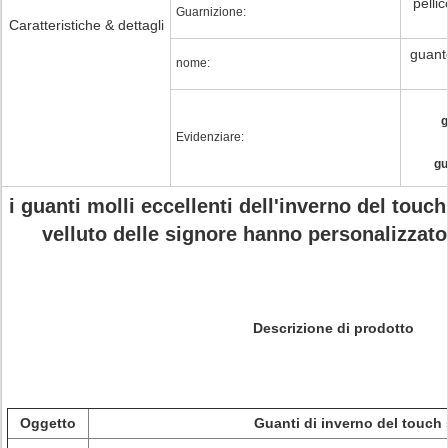
pellic
Guarnizione:
Caratteristiche & dettagli
guant
nome:
g
Evidenziare:
gu
i guanti molli eccellenti dell'inverno del touc
velluto delle signore hanno personalizzato 
Descrizione di prodotto
Oggetto
Guanti di inverno del touch