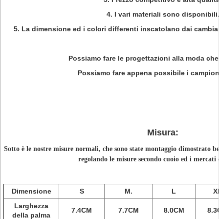
4. I vari materiali sono disponibili
5. La dimensione ed i colori differenti inscatolano dai cambi
Possiamo fare le progettazioni alla moda che
Possiamo fare appena possibile i campioni
Misura:
Sotto è le nostre misure normali, che sono state montaggio dimostrato be
regolando le misure secondo cuoio ed i mercati d
Dimensione
S
M.
L
X
Larghezza
7.4CM
7.7CM
8.0CM
8.
della palma