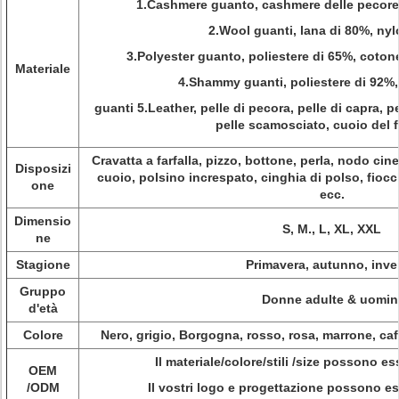
1.Cashmere guanto, cashmere delle pecore
2.Wool guanti, lana di 80%, ny
3.Polyester guanto, poliestere di 65%, coton
Materiale
4.Shammy guanti, poliestere di 92%,
guanti 5.Leather, pelle di pecora, pelle di capra, pe
pelle scamosciato, cuoio del 
Cravatta a farfalla, pizzo, bottone, perla, nodo cine
Disposizi
cuoio, polsino increspato, cinghia di polso, fiocch
one
ecc.
Dimensio
S, M., L, XL, XXL
ne
Stagione
Primavera, autunno, inve
Gruppo
Donne adulte & uomin
d'età
Colore
Nero, grigio, Borgogna, rosso, rosa, marrone, caf
Il materiale/colore/stili /size possono es
OEM
/ODM
Il vostri logo e progettazione possono es