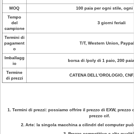
MOQ
100 paia per ogni stile, ogni
Tempo
del
3 giorni feriali
campione
Termini di
pagament
T/T, Western Union, Paypal
o
Imballagg
borsa di /poly di 1 paio, 200 paia
io
Termine
CATENA DELL'OROLOGIO, CNF,
di prezzi
1. Termini di prezzi: possiamo offrire il prezzo di EXW, pre
prezzo cif.
2. Arte: la singola macchina a cilindri del computer può
3. Prezzo competitivo e alta qualità