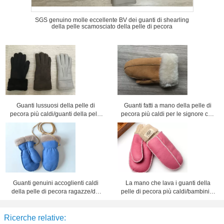
SGS genuino molle eccellente BV dei guanti di shearling
della pelle scamosciato della pelle di pecora
Guanti lussuosi della pelle di
Guanti fatti a mano della pelle di
pecora più caldi/guanti della pelle
pecora più caldi per le signore con
di pecora donne di cuoio del nero
le dimensioni 5 - 6cm del polsino
Guanti genuini accoglienti caldi
La mano che lava i guanti della
della pelle di pecora ragazze/dei
pelle di pecora più caldi/bambini a
neonati con il nastro per l'inverno
foglie rampanti tosa i guanti
Ricerche relative: