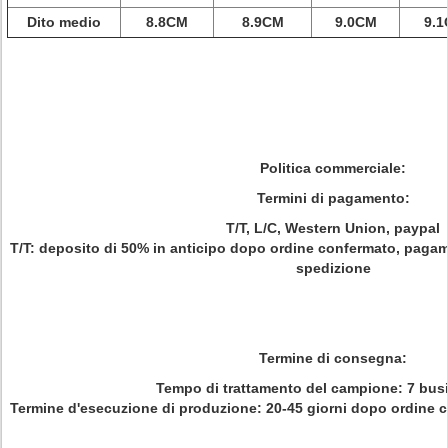
Dito medio
8.8CM
8.9CM
9.0CM
9.
Politica commerciale:
Termini di pagamento:
T/T, L/C, Western Union, paypal
T/T: deposito di 50% in anticipo dopo ordine confermato, pagame
spedizione
Termine di consegna:
Tempo di trattamento del campione: 7 bus
Termine d'esecuzione di produzione: 20-45 giorni dopo ordine