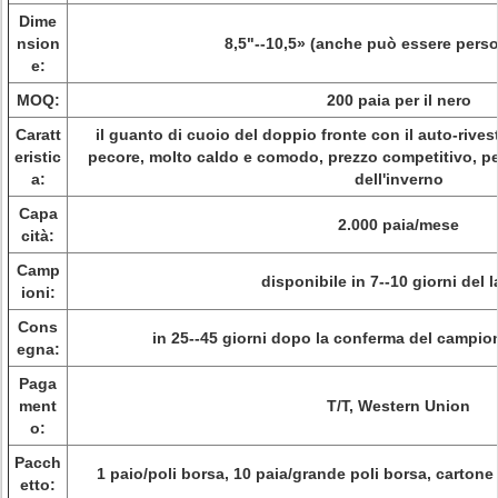
Dime
nsion
8,5"--10,5» (anche può essere perso
e:
MOQ:
200 paia per il nero
Caratt
il guanto di cuoio del doppio fronte con il auto-rivest
eristic
pecore, molto caldo e comodo, prezzo competitivo, p
a:
dell'inverno
Capa
2.000 paia/mese
cità:
Camp
disponibile in 7--10 giorni del 
ioni:
Cons
in 25--45 giorni dopo la conferma del campio
egna:
Paga
ment
T/T, Western Union
o:
Pacch
1 paio/poli borsa, 10 paia/grande poli borsa, cartone
etto: