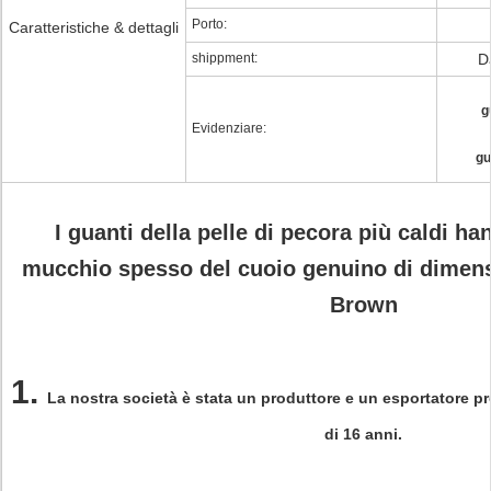
Porto:
Caratteristiche & dettagli
shippment:
D
g
Evidenziare:
gu
I guanti della pelle di pecora più caldi ha
mucchio spesso del cuoio genuino di dimens
Brown
1.
La nostra società è stata un produttore e un esportatore pr
di 16 anni.