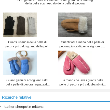
SGS genuino molle eccellente BV dei guanti di shearling
della pelle scamosciato della pelle di pecora
Guanti lussuosi della pelle di
Guanti fatti a mano della pelle di
pecora più caldi/guanti della pelle
pecora più caldi per le signore con
di pecora donne di cuoio del nero
le dimensioni 5 - 6cm del polsino
Guanti genuini accoglienti caldi
La mano che lava i guanti della
della pelle di pecora ragazze/dei
pelle di pecora più caldi/bambini a
neonati con il nastro per l'inverno
foglie rampanti tosa i guanti
Ricerche relative:
leather sheepskin mittens