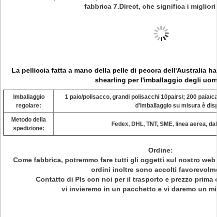
fabbrica 7.Direct, che significa i migliori
La pelliccia fatta a mano della pelle di pecora dell'Australia ha
shearling per l'imballaggio degli uom
Imballaggio
1 paio/polisacco, grandi polisacchi 10pairs/; 200 paia/c
regolare:
d'imballaggio su misura è disp
Metodo della
Fedex, DHL, TNT, SME, linea aerea, dal 
spedizione:
Ordine:
Come fabbrica, potremmo fare tutti gli oggetti sul nostro web p
ordini inoltre sono accolti favorevolm
Contatto di Pls con noi per il trasporto e prezzo prima c
vi invieremo in un pacchetto e vi daremo un mi