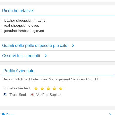
neonati con il nastro per l'inverno
foglie rampanti tosa i guanti
Ricerche relative:
leather sheepskin mittens
real sheepskin gloves
genuine lambskin gloves
Guanti della pelle di pecora più caldi
Osservi tutti i prodotti
Profilo Aziendale
Beijing Silk Road Enterprise Management Services Co.,LTD
Fornitori Verified
Trust Seal
Verified Suplier
Casa