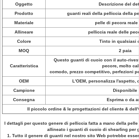
Oggetto
Descrizione del det
Prodotto
guanti reali della pelliccia della 
Materiale
pelle di pecora reale
Allineare
pelliccia reale delle pe
Colore
Tinto in qualsiasi 
MOQ
2 paia
Questo guanti di cuoio con il auto-rivest
Caratteristica
pecore, molto ca
comodo, prezzo competitivo, perfezioni p
OEM
L'OEM, personalizza l'aspetto,
Campione
Disponibile
Consegna
Esprima o da a
Il piccolo ordine & le progettazioni del cliente & del
I dettagli per questo genere
di pelliccia fatta a mano della pelle
allineato i guanti di cuoio di shearling per 
1.
Tutto il genere di guanti nel nostro sito Web potrebbe essere 