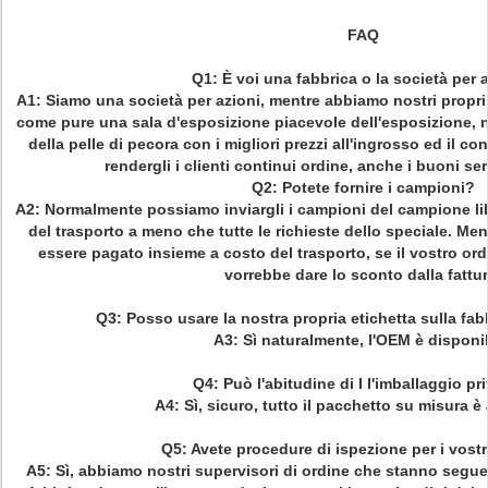
FAQ
Q1: È voi una fabbrica o la società per 
A1: Siamo una società per azioni, mentre abbiamo nostri propr
come pure una sala d'esposizione piacevole dell'esposizione, no
della pelle di pecora con i migliori prezzi all'ingrosso ed il co
rendergli i clienti continui ordine, anche i buoni se
Q2: Potete fornire i campioni?
A2: Normalmente possiamo inviargli i campioni del campione libe
del trasporto a meno che tutte le richieste dello speciale. Me
essere pagato insieme a costo del trasporto, se il vostro or
vorrebbe dare lo sconto dalla fattur
Q3: Posso usare la nostra propria etichetta sulla fab
A3: Sì naturalmente, l'OEM è disponi
Q4: Può l'abitudine di I l'imballaggio p
A4: Sì, sicuro, tutto il pacchetto su misura è 
Q5: Avete procedure di ispezione per i vostr
A5: Sì, abbiamo nostri supervisori di ordine che stanno segue