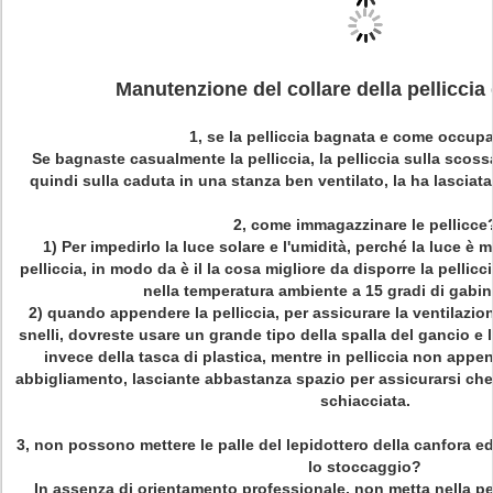
Manutenzione del collare della pelliccia
1, se la pelliccia bagnata e come occupa
Se bagnaste casualmente la pelliccia, la pelliccia sulla scoss
quindi sulla caduta in una stanza ben ventilato, la ha lasciat
2, come immagazzinare le pellicce
1)
Per impedirlo la luce solare e l'umidità, perché la luce è m
pelliccia, in modo da è il la cosa migliore da disporre la pellic
nella temperatura ambiente a 15 gradi di gabin
2)
quando appendere la pelliccia, per assicurare la ventilazion
snelli, dovreste usare un grande tipo della spalla del gancio e 
invece della tasca di plastica, mentre in pelliccia non append
abbigliamento, lasciante abbastanza spazio per assicurarsi che c
schiacciata.
3, non possono mettere le palle del lepidottero della canfora ed
lo stoccaggio?
In assenza di orientamento professionale, non metta nella pell