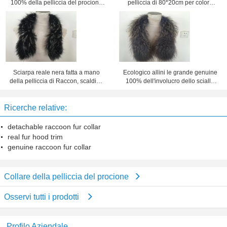
100% della pelliccia del procione
pelliccia di 80*20cm per colore
di Gunine per i cappotti
naturale e tinto della donna
Sciarpa reale nera fatta a mano
Ecologico allini le grande genuine
della pelliccia di Raccon, scaldino
100% dell'involucro dello scialle
del collo della pelliccia di
del collare della pelliccia del
lunghezza di 80cm
procione
Ricerche relative:
detachable raccoon fur collar
real fur hood trim
genuine raccoon fur collar
Collare della pelliccia del procione
Osservi tutti i prodotti
Profilo Aziendale