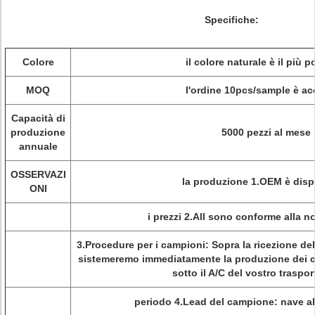
Specifiche:
Colore
il colore naturale è il più 
MOQ
l'ordine 10pcs/sample è ac
Capacità di
produzione
5000 pezzi al mese
annuale
OSSERVAZI
la produzione 1.OEM è disp
ONI
i prezzi 2.All sono conforme alla n
3.Procedure per i campioni: Sopra la ricezione de
sistemeremo immediatamente la produzione dei ca
sotto il A/C del vostro traspor
periodo 4.Lead del campione:
nave al